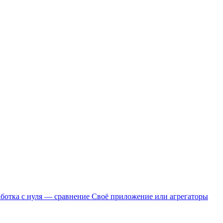
работка с нуля — сравнение
Своё приложение или агрегаторы