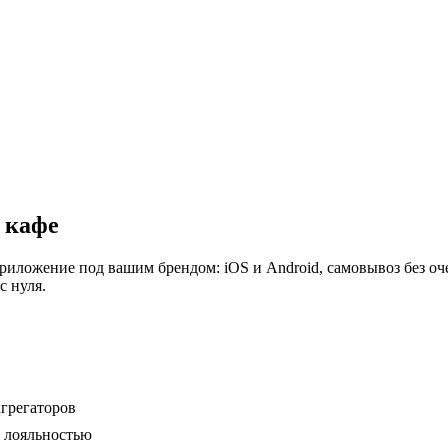
и кафе
приложение под вашим брендом: iOS и Android, самовывоз без оч
с нуля.
агрегаторов
 лояльностью